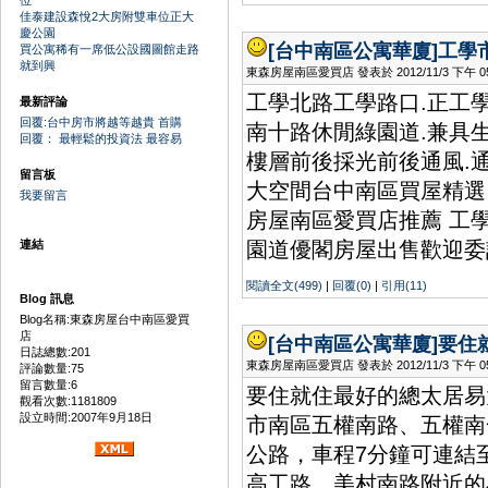
位
佳泰建設森悅2大房附雙車位正大
慶公園
[台中南區公寓華廈]
工學
買公寓稀有一席低公設國圖館走路
就到興
東森房屋南區愛買店 發表於 2012/11/3 下午 05:
工學北路工學路口.正工
最新評論
回覆:台中房市將越等越貴 首購
南十路休閒綠園道.兼具
回覆： 最輕鬆的投資法 最容易
樓層前後採光前後通風.通
留言板
大空間台中南區買屋精選
我要留言
房屋南區愛買店推薦 工學
連結
園道優閣房屋出售歡迎委
閱讀全文(499)
|
回覆(0)
|
引用(11)
Blog 訊息
Blog名稱:東森房屋台中南區愛買
店
[台中南區公寓華廈]
要住
日誌總數:201
東森房屋南區愛買店 發表於 2012/11/3 下午 05:
評論數量:75
留言數量:6
要住就住最好的總太居易
觀看次數:1181809
設立時間:2007年9月18日
市南區五權南路、五權南
公路，車程7分鐘可連結
高工路、美村南路附近的