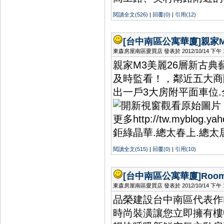
閱讀全文(526)
|
回覆(0)
|
引用(12)
[台中南區公寓華廈]
親家
東森房屋南區愛買店 發表於 2012/10/14 下午 12
親家M3美麗26層新古典
及時監看！，鄰近五大商
出一戶3大房附平面車位.
更多http://tw.myblo
鉅綠晶華.總太春上.總太
閱讀全文(515)
|
回覆(0)
|
引用(10)
[台中南區公寓華廈]
Ro
東森房屋南區愛買店 發表於 2012/10/14 下午 12
品榮建設台中南區代表作R
時尚裝潢讓您立即擁有樓中