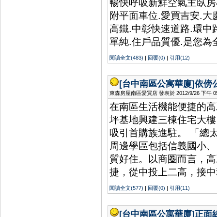
暢快呼吸新鮮空氣主臥房
附平面車位.愛買吉安.
高鐵.中彰快速道路.環中
單純.住戶品質優.是您為
閱讀全文(483)
|
回覆(0)
|
引用(12)
[台中南區公寓華廈]
依傍
東森房屋南區愛買店 發表於 2012/9/26 下午 05:
在南區生活機能便捷的高
坪基地興建三棟住宅大樓
吸引首購族進駐。 「總
周邊學區包括信義國小、
質好住。以商圈而言，高
捷，從中投上二高，接中
閱讀全文(577)
|
回覆(0)
|
引用(11)
[台中南區公寓華廈]
正面