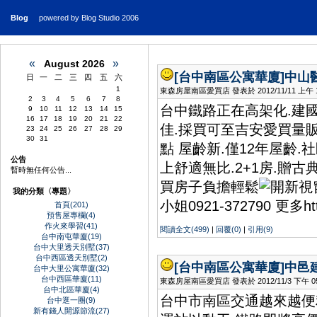
Blog
powered by Blog Studio 2006
«
»
August 2026
[台中南區公寓華廈]
中山
日
一
二
三
四
五
六
1
東森房屋南區愛買店 發表於 2012/11/11 上午 11
2
3
4
5
6
7
8
台中鐵路正在高架化.建國
9
10
11
12
13
14
15
16
17
18
19
20
21
22
佳.採買可至吉安愛買量
23
24
25
26
27
28
29
30
31
點 屋齡新.僅12年屋齡
公告
上舒適無比.2+1房.贈
暫時無任何公告...
買房子負擔輕鬆
我的分類〈專題〉
小姐0921-372790 更多http:
首頁(201)
預售屋專欄(4)
作火來學習(41)
閱讀全文(499)
|
回覆(0)
|
引用(9)
台中南屯華廈(19)
台中大里透天別墅(37)
台中西區透天別墅(2)
[台中南區公寓華廈]
中邑
台中大里公寓華廈(32)
台中西區華廈(11)
東森房屋南區愛買店 發表於 2012/11/3 下午 05:
台中北區華廈(4)
台中市南區交通越來越便利
台中逛一圈(9)
新有錢人開源節流(27)