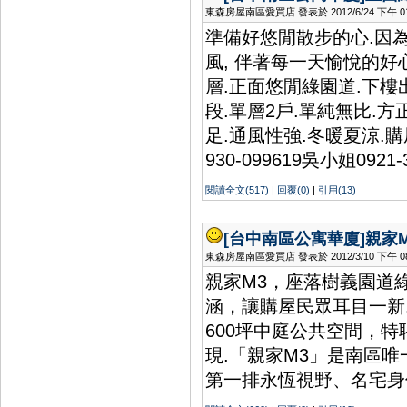
東森房屋南區愛買店 發表於 2012/6/24 下午 01:
準備好悠閒散步的心.因為
風, 伴著每一天愉悅的好
層.正面悠閒綠園道.下
段.單層2戶.單純無比.
足.通風性強.冬暖夏涼.
930-099619吳小姐0921-
閱讀全文(517)
|
回覆(0)
|
引用(13)
[台中南區公寓華廈]
親家
東森房屋南區愛買店 發表於 2012/3/10 下午 08:
親家M3，座落樹義園道
涵，讓購屋民眾耳目一新
600坪中庭公共空間，
現.「親家M3」是南區
第一排永恆視野、名宅身