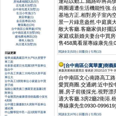
運站以動工.鐵路即將高
房地產相關訊息(57)
北屯透天別墅(3)
商圈週遭生活機能性強.台
台中南屯透天別墅(1)
生活小常識(17)
基地方正.相對房子室內
東區華廈(1)
景一片綠意盎然.中庭廣
金店面專區(42)
鞭策勵志(24)
敞大客廳.客廳家俱好擺設
台中南區公寓華廈(479)
台中南區透天別墅(95)
家庭或新婚夫妻台中買房
建地農地專區(20)
傳奇人物(3)
售458萬看屋專線康先生0
烏日透天別墅(9)
閱讀全文(520)
|
回覆(0)
|
引用(13)
日誌更新
俊華貞藏典藏百坪大戶6大房雙平
車三面
[台中南區公寓華廈]
樹義
全新新成屋日光花園3房平面車位
臨台中
東森房屋南區愛買店 發表於 2012/11/3 下午 05:
台中高工旁廣三大時代5大房平面
台中南區文心南路高工路
車位大
台中高工3房附車位小家庭台中買
愛買商圈.交通網:近中
房子精
福順公園旁廣三佛羅里達溫馨2房
層.房子前後採光.視野漂
附車位
千金難買的健康環境樹義國小採光
適大客廳.3房2廳2衛浴
4房附
台中國立圖書館3大房附平面車位
專線康先生0930-099619
連結興
中山醫學院中邑一品3房附平面車
閱讀全文(476)
|
回覆(0)
|
引用(10)