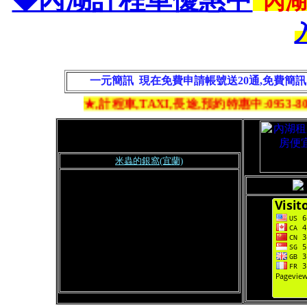
內
一元簡訊 現在免費申請帳號送20通,免費簡
★,計程車,TAXI,長途,預約特惠中:0953
-805
米蟲的銀窩(宜蘭)