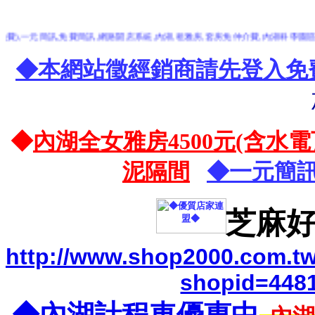
,一元簡訊,免費簡訊,網路開店系統,內湖,租雅房,套房免仲介費,內湖科學園區到,桃園
◆本網站徵經銷商請先登入免
◆
內湖全女雅房4500元(含水
泥隔間
◆一元簡訊
芝麻好
http://www.shop2000.com.t
shopid=448
◆內湖計程車優惠中