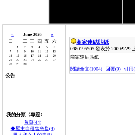
«
»
June 2026
日
一
二
三
四
五
六
商家連結貼紙
1
2
3
4
5
6
0980195505 發表於 2009/9/29 上
7
8
9
10
11
12
13
14
15
16
17
18
19
20
商家連結貼紙
21
22
23
24
25
26
27
28
29
30
閱讀全文(1004)
|
回覆(0)
|
引用(
公告
0980195505,0927049934,
桃
園機場,內
內湖租屋,租雅房,租套房,
內湖,
租屋,雅,套房,店面,頂,讓
免費登錄,連結,
請到留言板申請,
★,計程車,TAXI,長途,預
約特惠中:0953-805080,台灣,大哥大★,
內
湖到,桃園,機場,Taoyuan Air
port 700元
我的分類〈專題〉
首頁(44)
◆屋主自租售急售(9)
男人和女人的事(5)