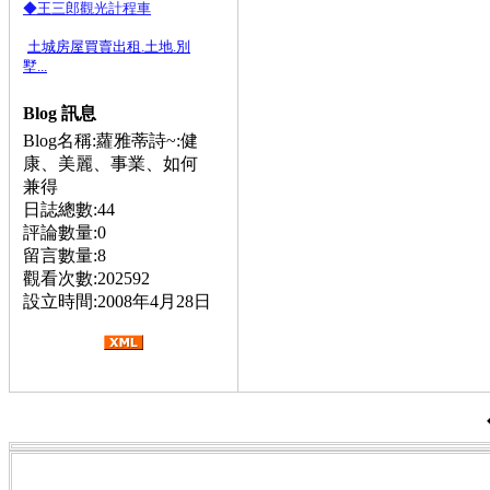
◆王三郎觀光計程車
土城房屋買賣出租.土地.別
墅...
Blog 訊息
Blog名稱:蘿雅蒂詩~:健
康、美麗、事業、如何
兼得
日誌總數:44
評論數量:0
留言數量:8
觀看次數:202592
設立時間:2008年4月28日
公告:,內湖往機場,內湖到中正機場,內湖高