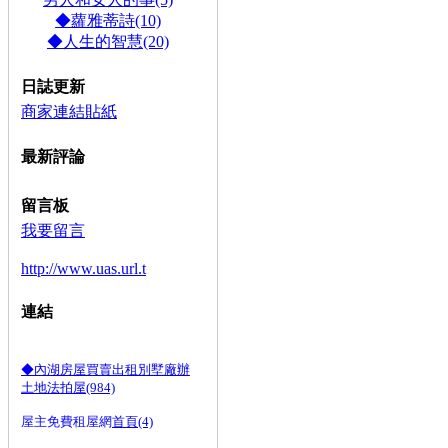
◆蘿雅蒂詩(10)
◆人生的智慧(20)
日誌更新
商家連結貼紙
最新評論
留言板
我要留言
http://www.uas.url.t
連結
◆內湖房屋買賣出租別墅廠辦
土地法拍屋(984)
屋主免費租屋網
首頁(4)