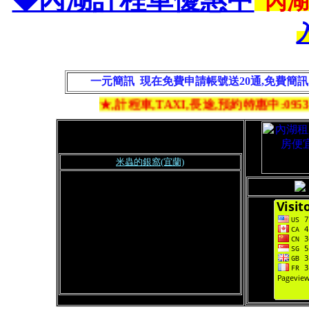
內
一元簡訊 現在免費申請帳號送20通,免費簡
★,計程車,TAXI,長途,預約特惠中:0953
-80
米蟲的銀窩(宜蘭)